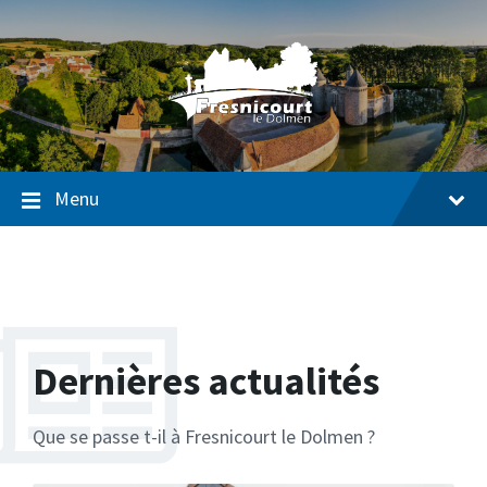
Passer
Passer
Passer
au
à
au
contenu
la
pied
navigation
de
page
Menu
Dernières actualités
Que se passe t-il à Fresnicourt le Dolmen ?