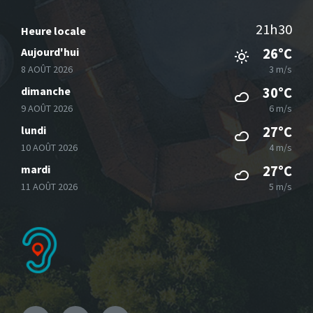
21h30
Heure locale
Aujourd'hui
26°C
8 AOÛT 2026
3 m/s
dimanche
30°C
9 AOÛT 2026
6 m/s
lundi
27°C
10 AOÛT 2026
4 m/s
mardi
27°C
11 AOÛT 2026
5 m/s