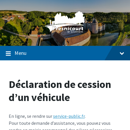
Passer
Passer
Passer
au
à
au
contenu
la
pied
navigation
de
page
Menu
Déclaration de cession
d’un véhicule
En ligne, se rendre sur
service-public.fr
.
Pour toute demande d’assistance, vous pouvez vous