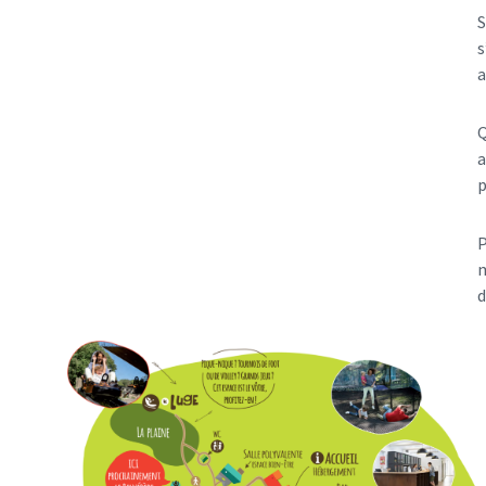
S
s
a
Q
a
p
P
m
d