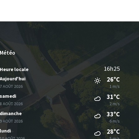
Météo
16h25
Heure locale
Aujourd'hui
26°C
7 AOÛT 2026
1 m/s
samedi
31°C
8 AOÛT 2026
2 m/s
dimanche
33°C
9 AOÛT 2026
6 m/s
lundi
28°C
10 AOÛT 2026
5 m/s