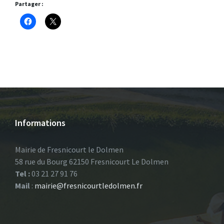
Partager :
Informations
Mairie de Fresnicourt le Dolmen
58 rue du Bourg 62150 Fresnicourt Le Dolmen
Tel :
03 21 27 91 76
Mail
:
mairie@fresnicourtledolmen.fr