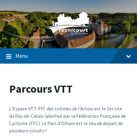
Passer
Passer
Passer
au
à
au
contenu
la
pied
navigation
de
page
Menu
Parcours VTT
L’Espace VTT-FFC des collines de l’Artois est le 1er site
du Pas-de-Calais labellisé par la Fédération Française de
Cyclisme (FFC). Le Parc d’Olhain est le lieu de départ de
plusieurs circuits !