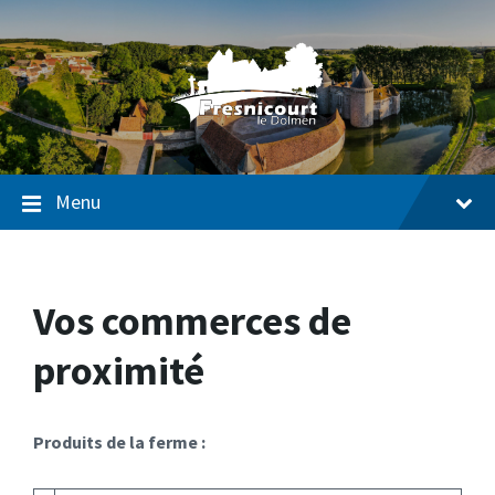
Passer
Passer
Passer
au
à
au
contenu
la
pied
navigation
de
page
Menu
Vos commerces de
proximité
Produits de la ferme :