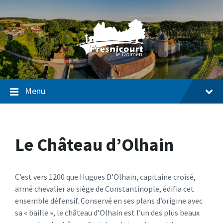
Passer
Passer
Passer
au
à
au
contenu
la
pied
navigation
de
page
Menu
Le Château d’Olhain
C’est vers 1200 que Hugues D’Olhain, capitaine croisé,
armé chevalier au siège de Constantinople, édifia cet
ensemble défensif. Conservé en ses plans d’origine avec
sa « baille », le château d’Olhain est l’un des plus beaux