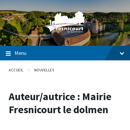
Passer
Passer
Passer
au
à
au
contenu
la
pied
navigation
de
page
Menu
ACCUEIL
NOUVELLES
Auteur/autrice :
Mairie
Fresnicourt le dolmen