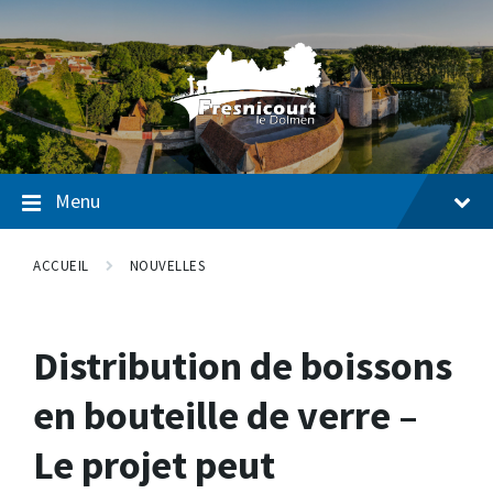
Passer
Passer
Passer
au
à
au
contenu
la
pied
navigation
de
page
Menu
ACCUEIL
NOUVELLES
Distribution de boissons
en bouteille de verre –
Le projet peut