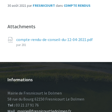
30 août 2021
par
FRESNICOURT
dans
COMPTE RENDUS
Attachments
Taille
compte-rendu-de-conseil-du-12-04-2021.pdf
du
par 201
fichier:
Informations
Mairie de Fresnicourt le Dolmen
58 rue du Bourg 62150 Fresnicourt Le Dolmen
Tel :
03 21 27 91 76
Mail
:
mairie@fresnicourtledolmen.fr