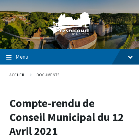
Passer
Passer
Passer
au
à
au
contenu
la
pied
navigation
de
page
Menu
ACCUEIL
DOCUMENTS
Compte-rendu de
Conseil Municipal du 12
Avril 2021