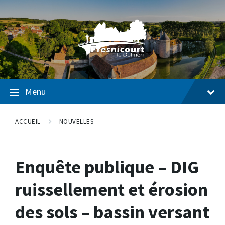
Passer
Passer
Passer
au
à
au
contenu
la
pied
navigation
de
page
Menu
ACCUEIL
NOUVELLES
Enquête publique – DIG
ruissellement et érosion
des sols – bassin versant