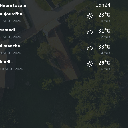
15h24
Heure locale
Aujourd'hui
23°C
7 AOÛT 2026
0 m/s
samedi
31°C
8 AOÛT 2026
2 m/s
dimanche
33°C
9 AOÛT 2026
4 m/s
lundi
29°C
10 AOÛT 2026
6 m/s