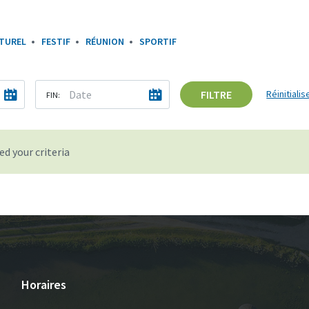
TUREL
FESTIF
RÉUNION
SPORTIF
FILTRE
Réinitialise
FIN:
d your criteria
Horaires