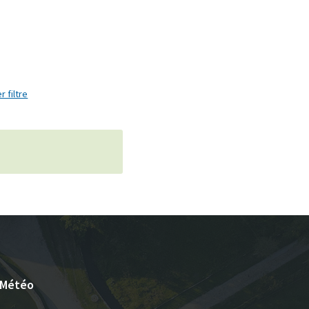
r filtre
Météo