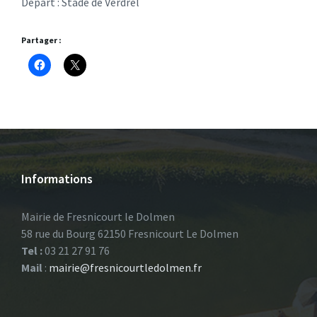
Départ : Stade de Verdrel
Partager :
Informations
Mairie de Fresnicourt le Dolmen
58 rue du Bourg 62150 Fresnicourt Le Dolmen
Tel :
03 21 27 91 76
Mail
:
mairie@fresnicourtledolmen.fr