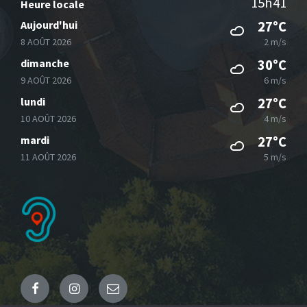
15h41
Heure locale
Aujourd'hui
27°C
8 AOÛT 2026
2 m/s
dimanche
30°C
9 AOÛT 2026
6 m/s
lundi
27°C
10 AOÛT 2026
4 m/s
mardi
27°C
11 AOÛT 2026
5 m/s
Facebook
Instagram
Email