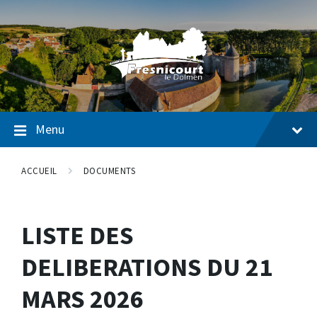
Passer
Passer
Passer
au
à
au
contenu
la
pied
navigation
de
page
Menu
ACCUEIL
DOCUMENTS
LISTE DES
DELIBERATIONS DU 21
MARS 2026