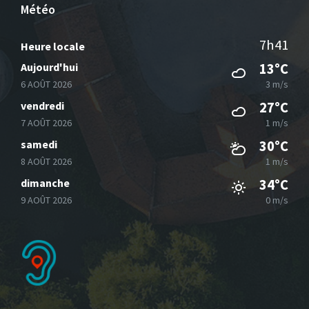
Météo
7h41
Heure locale
Aujourd'hui
13°C
6 AOÛT 2026
3 m/s
vendredi
27°C
7 AOÛT 2026
1 m/s
samedi
30°C
8 AOÛT 2026
1 m/s
dimanche
34°C
9 AOÛT 2026
0 m/s