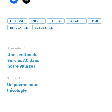
Tags
ECOLOGIE
ENERGIE
HABITAT
ISOLATION
PRIME
RENOVATION
SUBVENTION
Précédent
Une section du
Servins AC dans
notre village !
Suivant
Un poème pour
l'écologie